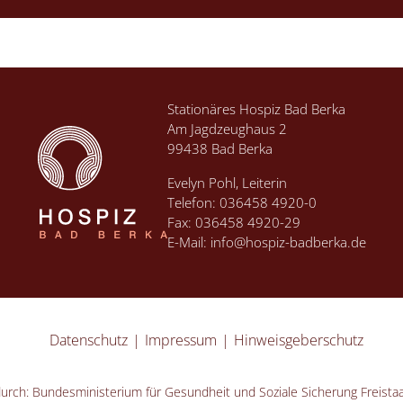
Stationäres Hospiz Bad Berka
Am Jagdzeughaus 2
99438 Bad Berka
Evelyn Pohl, Leiterin
Telefon:
036458 4920-0
Fax: 036458 4920-29
E-Mail:
info@hospiz-badberka.de
Datenschutz
Impressum
Hinweisgeberschutz
durch:
Bundesministerium für Gesundheit und Soziale Sicherung Freista